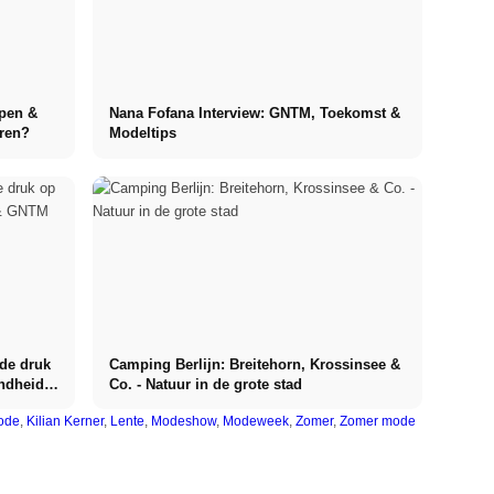
apen &
Nana Fofana Interview: GNTM, Toekomst &
ren?
Modeltips
 de druk
Camping Berlijn: Breitehorn, Krossinsee &
ondheid &
Co. - Natuur in de grote stad
ode
,
Kilian Kerner
,
Lente
,
Modeshow
,
Modeweek
,
Zomer
,
Zomer mode