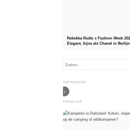
Rebekka Ruétz x Fashion Week 202
Elegant, bijna als Chanel in Berlijn
Danny Reinke
x Fashion
BUZIGAHILL x
Week 2025:
Fashion Week
"The Hunt"
2025:
Renaissance-
Upcycling
geïnspireerde
ontmoet
mode met een
stadsverhalen
ONTDEKKEN
moderne lijn
uit Oeganda
‹
POPULAIR