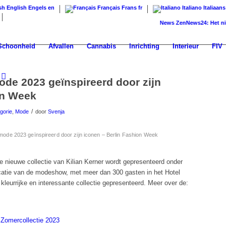
English
Engels
en
Français
Frans
fr
Italiano
Italiaans
News
ZenNews24: Het nieuwe ni
Schoonheid
Afvallen
Cannabis
Inrichting
Interieur
FIV
ode 2023 geïnspireerd door zijn
on Week
/
gorie
,
Mode
door
Svenja
mode 2023 geïnspireerd door zijn iconen – Berlin Fashion Week
e nieuwe collectie van Kilian Kerner wordt gepresenteerd onder
locatie van de modeshow, met meer dan 300 gasten in het Hotel
kleurrijke en interessante collectie gepresenteerd. Meer over de:
 Zomercollectie 2023