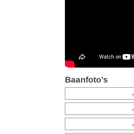
Baanfoto’s
P
P
P