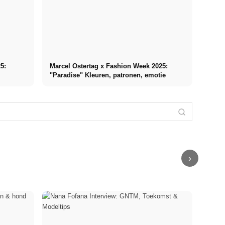
5:
Marcel Ostertag x Fashion Week 2025:
"Paradise" Kleuren, patronen, emotie
Anja Gockel x
Kendall Jenner
Fashion Week
x Calzedonia:
Heidi Klum in
AI-modeshows
2025:
Rood! Hot!
Keulen:
met de
Empowerment
Kendall! Bikini
Calzedonia
krachten van
mode voor
campagne en
onthult XXL-
deze wereld:
moderne
badmode
bikinimuur met
"Runway of
zakenvrouwen
collectie
wow-factor
Power!".
›