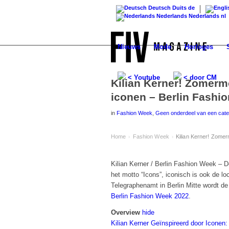
Deutsch
Duits
de
Nederlands
Nederlands
nl
Nieuws
Mode
Horloges
< Youtube
< door CM
Kilian Kerner! Zomerm
iconen – Berlin Fashi
in
Fashion Week
,
Geen onderdeel van een cate
Home
Fashion Week
Kilian Kerner! Zomer
›
›
Kilian Kerner / Berlin Fashion Week – D
het motto “Icons”, iconisch is ook de 
Telegraphenamt in Berlin Mitte wordt de 
Berlin Fashion Week 2022
.
Overview
hide
Kilian Kerner Geïnspireerd door Iconen: