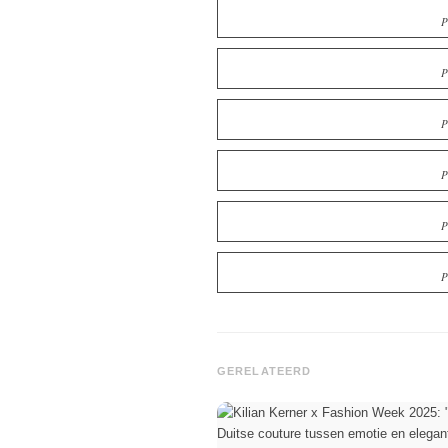
P
P
P
P
P
P
GERELATEERD