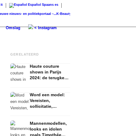
it
Español
Spaans
es
euws- en politiekportaal –...
K-Beauty: Koreaanse huidverzorging – routine, product
Omslag
< Instagram
GERELATEERD
Haute couture
shows in Parijs
2024: de terugkeer
van John Galliano
Word een model:
Vereisten,
sollicitatie,
modellenbureau &
tips! 33 vragen aan
Mannenmodellen,
Stephan Czaja
looks en idolen
zoals Timothée