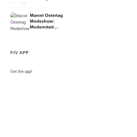
op vrouwelijke
schouders - FW
Marcel Ostertag
2023 Zomer
Modeshow:
Moderniteit
beïnvloed door
traditie - FW 2023
Zomer
FIV APP
Get the app!