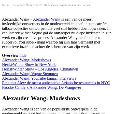
Home
Alexander Wang video’s: Modeshows, Vogue en Youtube-kanaal
›
Alexander Wang –
Alexander Wang
is een van de meest
invloedrijke ontwerpers in de modewereld en heeft in zijn carrière
talloze collecties ontworpen die veel stof hebben doen opwaaien. In
een interview met Vogue gaf de ontwerper nu diepe inzichten in zijn
werk en zijn creatieve proces. Alexander Wang heeft ook een
succesvol YouTube-kanaal waarop hij zijn fans vermaakt met
exclusieve inzichten achter de schermen van zijn werk.
Overview
hide
Alexander Wang: Modeshows
Herfst/Winter Show in New York
Herfst/Winter Show – Los Angeles, Chinatown
Alexander Wang: Vogue Stemmen
Alexander Wang: YouTube-kanaal, interviews
Eten met Alex: de meest authentieke Aziatische restaurants in NYC
Brooke Candy x Alexander Wang: De Wangover
Alexander Wang: Modeshows
Alexander Wang is een van de populairste ontwerpers in de
modewereld en staat bekend om zijn avant-gardistische en urban