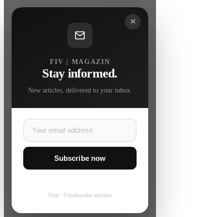
✕
FIV | MAGAZIN
Stay informed.
New articles, delivered to your inbox.
Subscribe now
Free · Unsubscribe anytime