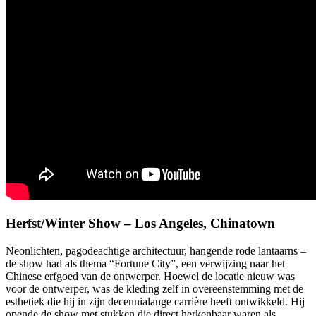
Herfst/Winter Show – Los Angeles, Chinatown
Neonlichten, pagodeachtige architectuur, hangende rode lantaarns –
de show had als thema “Fortune City”, een verwijzing naar het
Chinese erfgoed van de ontwerper. Hoewel de locatie nieuw was
voor de ontwerper, was de kleding zelf in overeenstemming met de
esthetiek die hij in zijn decennialange carrière heeft ontwikkeld. Hij
opende de show met stukken die direct herkenbaar waren als