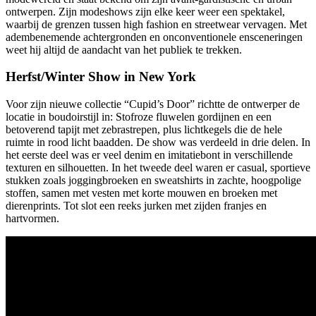
ontwerpen. Zijn modeshows zijn elke keer weer een spektakel,
waarbij de grenzen tussen high fashion en streetwear vervagen. Met
adembenemende achtergronden en onconventionele ensceneringen
weet hij altijd de aandacht van het publiek te trekken.
Herfst/Winter Show in New York
Voor zijn nieuwe collectie “Cupid’s Door” richtte de ontwerper de
locatie in boudoirstijl in: Stofroze fluwelen gordijnen en een
betoverend tapijt met zebrastrepen, plus lichtkegels die de hele
ruimte in rood licht baadden. De show was verdeeld in drie delen. In
het eerste deel was er veel denim en imitatiebont in verschillende
texturen en silhouetten. In het tweede deel waren er casual, sportieve
stukken zoals joggingbroeken en sweatshirts in zachte, hoogpolige
stoffen, samen met vesten met korte mouwen en broeken met
dierenprints. Tot slot een reeks jurken met zijden franjes en
hartvormen.