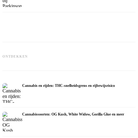
C
Cannabis en ADHD: dopamin,
Cannabis bij fibromyalgie: pijn, slaap
c
ONTDEKKEN
zelfmedicatie en wat studies tonen
en het endocannabinoïde systeem
Cannabis en rijden: THC-snelheidsgrens en rijbewijsrisico
Cannabissoorten: OG Kush, White Widow, Gorilla Glue en meer