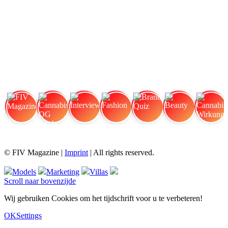
FIV Magazine
Cannabissoorten: OG Kush,
Interview
Fashion
Brand Quiz
Beauty
Cannabis Wirkung: Wie
© FIV Magazine |
Imprint
| All rights reserved.
Models
Marketing
Villas
Scroll naar bovenzijde
Wij gebruiken Cookies om het tijdschrift voor u te verbeteren!
OK
Settings