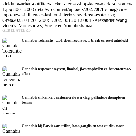
kleidung-urban-outfitters-jacken-herbst-shop-laden-marke-designer-
1.jpg
800
1200
Greta
/wp-content/uploads/2023/08/fiv-magazine-
logo-news-influencer-fashion-interior-travel-real-esates.svg
Greta
2023-03-20 12:00:17
2023-03-20 12:00:17
Alexander Wang
video’s: Modeshows, Vogue en Youtube-kanaal
GERELATEERD
Cannabis Tolerantie: CB1-downregulatie, T-break en reset uitgelegd
Cannabis terpenen: myrcen, linalool, β-caryophyllen en het entourage-
effect
Cannabis en kanker: antitumorale werking, palliatieve therapie en
bewijs
Cannabis bij Parkinson: trillen, basalganglia en wat studies tonen