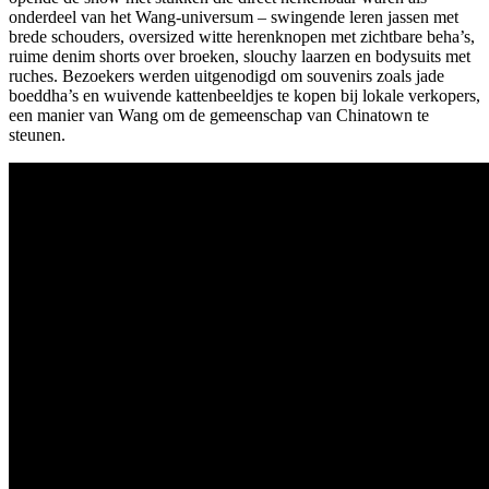
onderdeel van het Wang-universum – swingende leren jassen met
brede schouders, oversized witte herenknopen met zichtbare beha’s,
ruime denim shorts over broeken, slouchy laarzen en bodysuits met
ruches. Bezoekers werden uitgenodigd om souvenirs zoals jade
boeddha’s en wuivende kattenbeeldjes te kopen bij lokale verkopers,
een manier van Wang om de gemeenschap van Chinatown te
steunen.