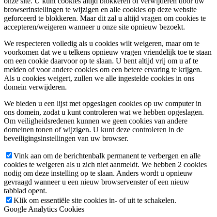
onze site. U kunt cookies altijd blokkeren of verwijderen door uw
browserinstellingen te wijzigen en alle cookies op deze website
geforceerd te blokkeren. Maar dit zal u altijd vragen om cookies te
accepteren/weigeren wanneer u onze site opnieuw bezoekt.
We respecteren volledig als u cookies wilt weigeren, maar om te
voorkomen dat we u telkens opnieuw vragen vriendelijk toe te staan
om een cookie daarvoor op te slaan. U bent altijd vrij om u af te
melden of voor andere cookies om een betere ervaring te krijgen.
Als u cookies weigert, zullen we alle ingestelde cookies in ons
domein verwijderen.
We bieden u een lijst met opgeslagen cookies op uw computer in
ons domein, zodat u kunt controleren wat we hebben opgeslagen.
Om veiligheidsredenen kunnen we geen cookies van andere
domeinen tonen of wijzigen. U kunt deze controleren in de
beveiligingsinstellingen van uw browser.
Vink aan om de berichtenbalk permanent te verbergen en alle
cookies te weigeren als u zich niet aanmeldt. We hebben 2 cookies
nodig om deze instelling op te slaan. Anders wordt u opnieuw
gevraagd wanneer u een nieuw browservenster of een nieuw
tabblad opent.
Klik om essentiële site cookies in- of uit te schakelen.
Google Analytics Cookies