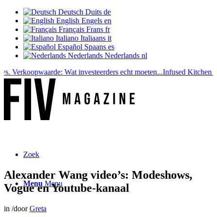
Deutsch
Duits
de
English
Engels
en
Français
Frans
fr
Italiano
Italiaans
it
Español
Spaans
es
Nederlands
Nederlands
nl
rkoopwaarde: Wat investeerders echt moeten...
Infused Kitchen bij F
Zoek
Alexander Wang video’s: Modeshows,
Menu
Menu
Vogue en Youtube-kanaal
in
/
door
Greta